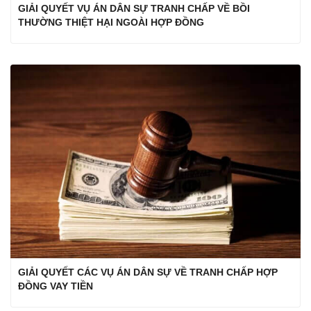
GIẢI QUYẾT VỤ ÁN DÂN SỰ TRANH CHẤP VỀ BỒI
THƯỜNG THIỆT HẠI NGOÀI HỢP ĐỒNG
GIẢI QUYẾT CÁC VỤ ÁN DÂN SỰ VỀ TRANH CHẤP HỢP
ĐỒNG VAY TIỀN